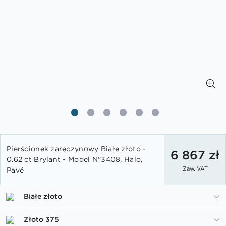
Przejdź
Pierścionek zaręczynowy Białe złoto -
na
6 867 zł
0.62 ct Brylant - Model N°3408, Halo,
początek
Zaw. VAT
Pavé
galerii
Białe złoto
Złoto 375