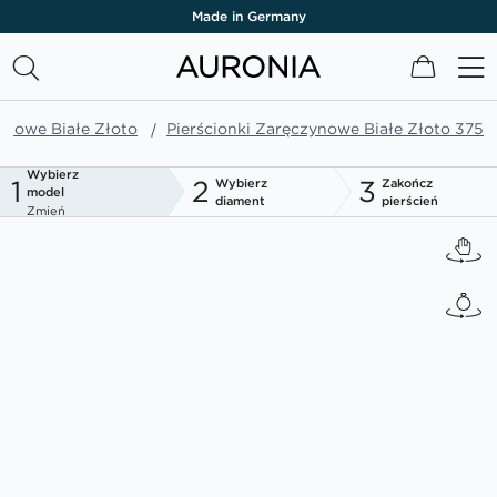
Made in Germany
Mój kos
ynowe Białe Złoto
Pierścionki Zaręczynowe Białe Złoto 375
Wybierz
1
2
3
Wybierz
Zakończ
model
diament
pierścień
Zmień
Przejdź
na
koniec
galerii