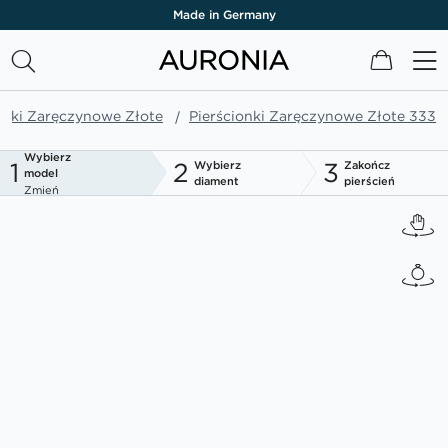
Made in Germany
Mój kos
onki Zaręczynowe Złote
Pierścionki Zaręczynowe Złote 333
Wybierz
1
2
3
Wybierz
Zakończ
model
diament
pierścień
Zmień
Przejdź
na
koniec
galerii