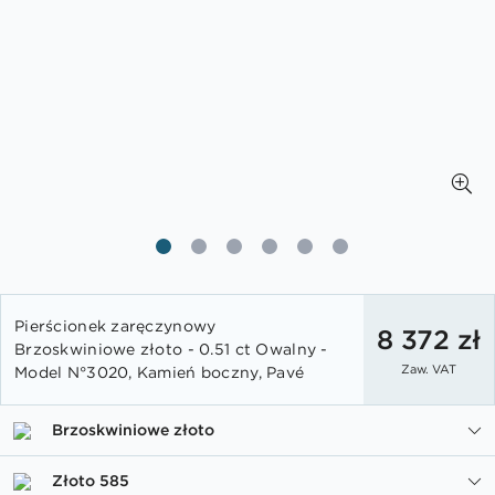
Przejdź
Pierścionek zaręczynowy
na
8 372 zł
Brzoskwiniowe złoto - 0.51 ct Owalny -
początek
Zaw. VAT
Model N°3020, Kamień boczny, Pavé
galerii
Brzoskwiniowe złoto
Złoto 585