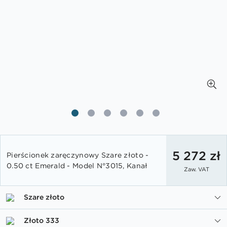
Przejdź
na
5 272 zł
Pierścionek zaręczynowy Szare złoto -
początek
0.50 ct Emerald - Model N°3015, Kanał
Zaw. VAT
galerii
Szare złoto
Złoto 333