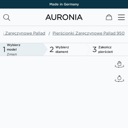
Made in Germany
Mój kos
nki Zaręczynowe Pallad
Pierścionki Zaręczynowe Pallad 950
Wybierz
1
2
3
Wybierz
Zakończ
model
diament
pierścień
Zmień
Przejdź
na
koniec
galerii