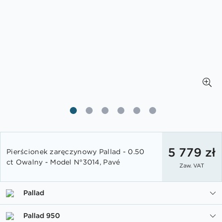
Przejdź
na
5 779 zł
Pierścionek zaręczynowy Pallad - 0.50
początek
ct Owalny - Model N°3014, Pavé
Zaw. VAT
galerii
Pallad
Pallad 950