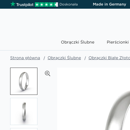
Made in Germany
Doskonała
Obrączki Ślubne
Pierścionk
Strona główna
Obrączki Ślubne
Obrączki Białe Złot
Przejdź
na
koniec
galerii