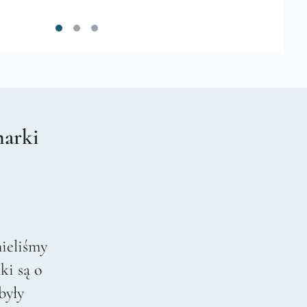
marki
ieliśmy
ki są o
były