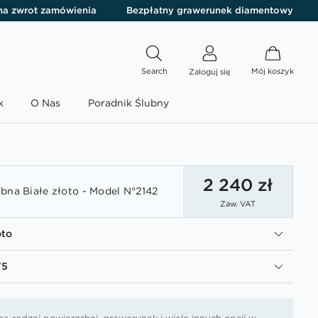
 na zwrot zamówienia
Bezpłatny grawerunek diamentowy
Search
Mój koszyk
Zaloguj się
k
O Nas
Poradnik Ślubny
2 240 zł
bna Białe złoto - Model N°2142
Zaw. VAT
oto
75