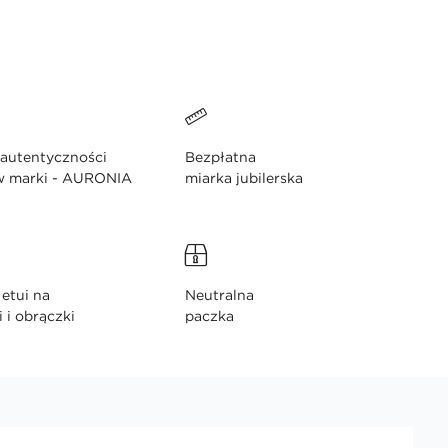
 autentyczności
Bezpłatna
w marki - AURONIA
miarka jubilerska
etui na
Neutralna
i i obrączki
paczka