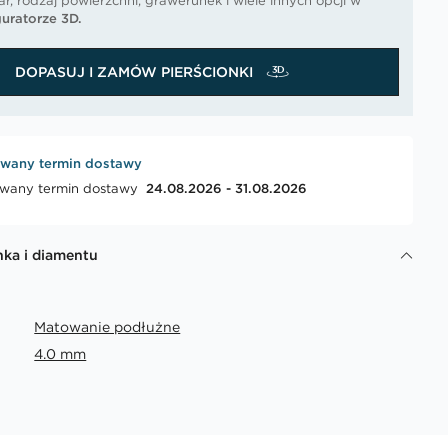
r, rodzaj powierzchni, grawerunek i wiele innych opcji w
uratorze 3D.
DOPASUJ I ZAMÓW PIERŚCIONKI
wany termin dostawy
wany termin dostawy
24.08.2026 - 31.08.2026
nka i diamentu
Matowanie podłużne
4.0 mm