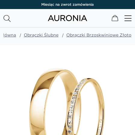
Miesiąc na zwrot zamówienia
Mój kos
 główna
Obrączki Ślubne
Obrączki Brzoskwiniowe Złoto
Przejdź
na
koniec
galerii