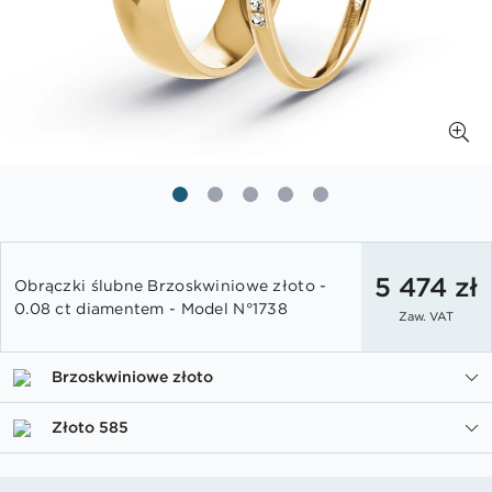
Przejdź
na
5 474 zł
Obrączki ślubne Brzoskwiniowe złoto -
początek
0.08 ct diamentem - Model N°1738
Zaw. VAT
galerii
Brzoskwiniowe złoto
Złoto 585