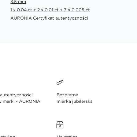
3.5 mm
1 x 0.04 ct + 2 x 0.01 ct + 3 x 0.005 ct
AURONIA Certyfikat autentyczności
 autentyczności
Bezpłatna
w marki - AURONIA
miarka jubilerska
etui na
Neutralna