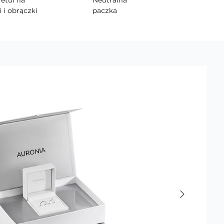
i i obrączki
paczka