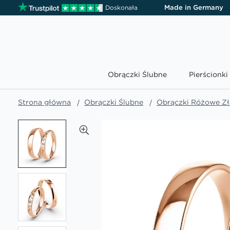
Made in Germany
Doskonała
Obrączki Ślubne
Pierścionk
Strona główna
Obrączki Ślubne
Obrączki Różowe Zł
Przejdź
na
koniec
galerii