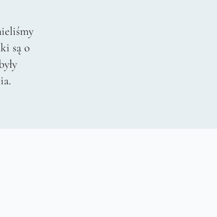
ieliśmy
ki są o
były
ia.