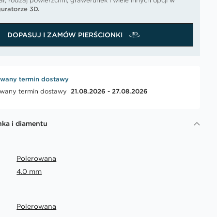
r, rodzaj powierzchni, grawerunek i wiele innych opcji w
uratorze 3D.
DOPASUJ I ZAMÓW PIERŚCIONKI
wany termin dostawy
wany termin dostawy
21.08.2026 - 27.08.2026
nka i diamentu
Polerowana
4.0 mm
Polerowana