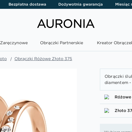
Bezpłatna dostawa
Dożywotnia gwarancja
Miesiąc
i Zaręczynowe
Obrączki Partnerskie
Kreator Obrącze
oto
Obrączki Różowe Złoto 375
Obrączki ślu
diamentem -
Różowe 
Złoto 3