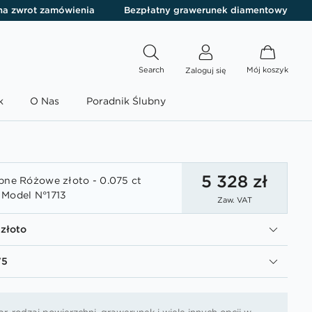
 na zwrot zamówienia
Bezpłatny grawerunek diamentowy
Search
Mój koszyk
Zaloguj się
k
O Nas
Poradnik Ślubny
5 328 zł
bne Różowe złoto - 0.075 ct
 Model N°1713
Zaw. VAT
złoto
75