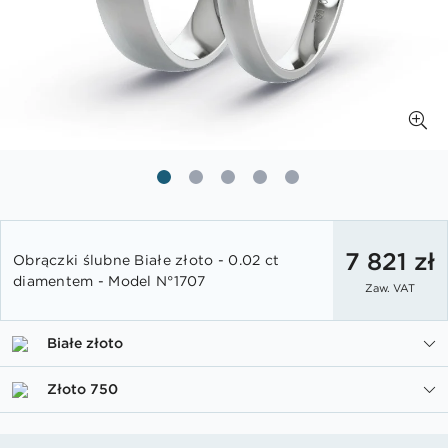
Przejdź
na
7 821 zł
Obrączki ślubne Białe złoto - 0.02 ct
początek
diamentem - Model N°1707
Zaw. VAT
galerii
Białe złoto
Złoto 750