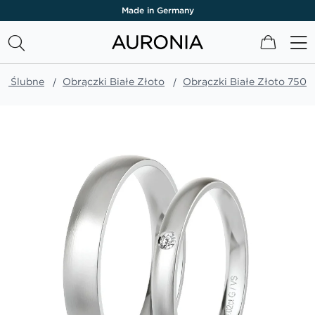
Made in Germany
Mój kos
ki Ślubne
Obrączki Białe Złoto
Obrączki Białe Złoto 750
Przejdź
na
koniec
galerii