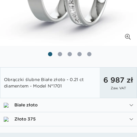
Przejdź
na
6 987 zł
Obrączki ślubne Białe złoto - 0.21 ct
początek
diamentem - Model N°1701
Zaw. VAT
galerii
Białe złoto
Złoto 375