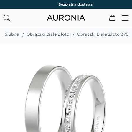
Bezpłatna dostawa
Mój kos
ki Ślubne
Obrączki Białe Złoto
Obrączki Białe Złoto 375
Przejdź
na
koniec
galerii