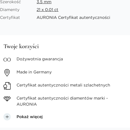
Szerokość
3.5 mm
Diamenty
21 x 0.01 ct
Certyfikat
AURONIA Certyfikat autentyczności
Twoje korzyści
Dożywotnia
gwarancja
Made in
Germany
Certyfikat autentyczności
metali szlachetnych
Certyfikat autentyczności
diamentów marki -
AURONIA
Pokaż więcej