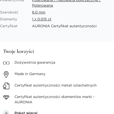
Powierzchnia
Polerowana / Matowana poprzecznie /
Polerowana
Szerokość
6.0 mm
Diamenty
1 x 0.015 ct
Certyfikat
AURONIA Certyfikat autentyczności
Twoje korzyści
Dożywotnia
gwarancja
Made in
Germany
Certyfikat autentyczności
metali szlachetnych
Certyfikat autentyczności
diamentów marki -
AURONIA
Pokaż więcej