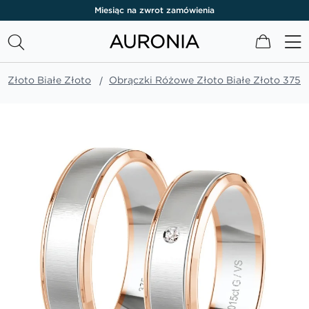
Miesiąc na zwrot zamówienia
Mój kos
 Złoto Białe Złoto
Obrączki Różowe Złoto Białe Złoto 375
Przejdź
na
koniec
galerii