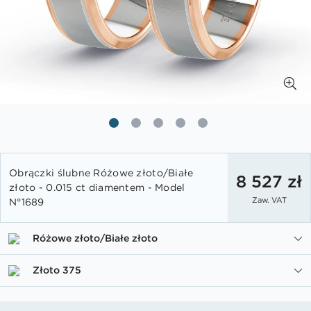
Przejdź
Obrączki ślubne Różowe złoto/Białe
na
8 527 zł
złoto - 0.015 ct diamentem - Model
początek
Zaw. VAT
N°1689
galerii
Różowe złoto/Białe złoto
Złoto 375