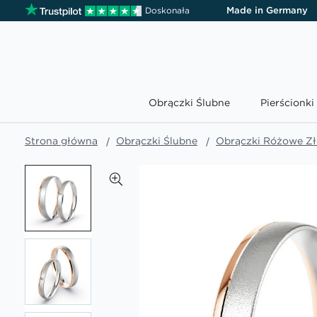
Made in Germany
Doskonała
Obrączki Ślubne
Pierścionk
Strona główna
Obrączki Ślubne
Obrączki Różowe Zło
Przejdź
na
koniec
galerii