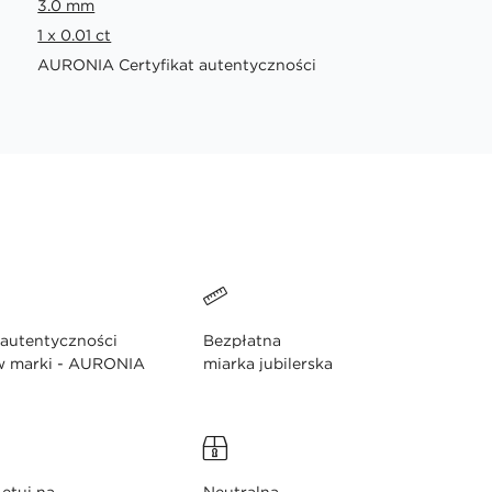
3.0 mm
1 x 0.01 ct
AURONIA Certyfikat autentyczności
 autentyczności
Bezpłatna
w marki - AURONIA
miarka jubilerska
etui na
Neutralna