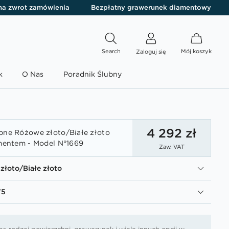
 na zwrot zamówienia
Bezpłatny grawerunek diamentowy
Search
Mój koszyk
Zaloguj się
k
O Nas
Poradnik Ślubny
4 292 zł
bne Różowe złoto/Białe złoto
amentem - Model N°1669
Zaw. VAT
złoto/Białe złoto
75