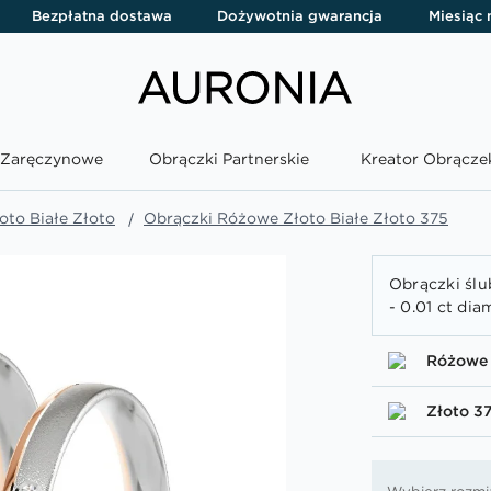
Bezpłatna dostawa
Dożywotnia gwarancja
Miesiąc
i Zaręczynowe
Obrączki Partnerskie
Kreator Obrącze
to Białe Złoto
Obrączki Różowe Złoto Białe Złoto 375
Obrączki ślu
- 0.01 ct di
Różowe 
Złoto 3