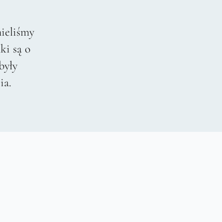
ieliśmy
ki są o
były
ia.