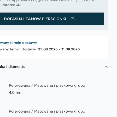
r, rodzaj powierzchni, grawerunek i wiele innych opcji w
uratorze 3D.
DOPASUJ I ZAMÓW PIERŚCIONKI
wany termin dostawy
wany termin dostawy
25.08.2026 - 31.08.2026
nka i diamentu
Polerowana / Matowana i piaskowa grubo
4.0 mm
Polerowana / Matowana i piaskowa grubo