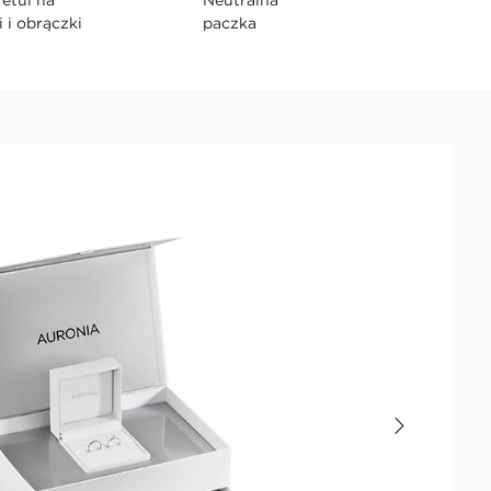
i i obrączki
paczka