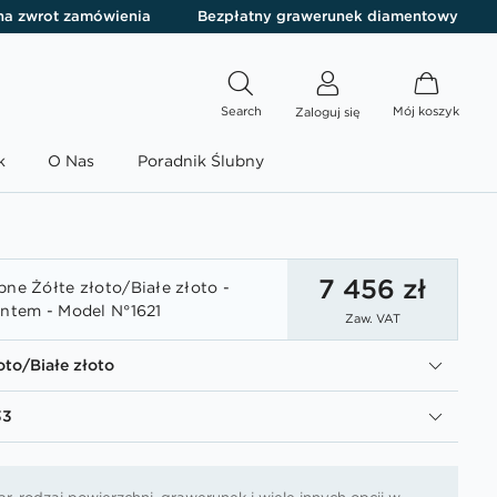
 na zwrot zamówienia
Bezpłatny grawerunek diamentowy
Search
Mój koszyk
Zaloguj się
k
O Nas
Poradnik Ślubny
7 456 zł
bne Żółte złoto/Białe złoto -
entem - Model N°1621
Zaw. VAT
oto/Białe złoto
33