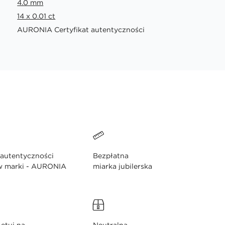
4.0 mm
14 x 0.01 ct
AURONIA Certyfikat autentyczności
 autentyczności
Bezpłatna
w marki - AURONIA
miarka jubilerska
etui na
Neutralna