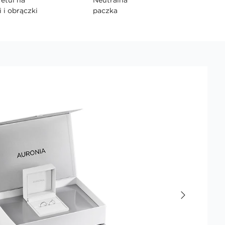
i i obrączki
paczka