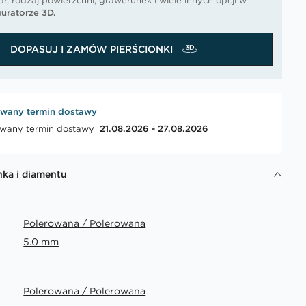
r, rodzaj powierzchni, grawerunek i wiele innych opcji w
uratorze 3D.
DOPASUJ I ZAMÓW PIERŚCIONKI
wany termin dostawy
wany termin dostawy
21.08.2026 - 27.08.2026
nka i diamentu
Polerowana / Polerowana
5.0 mm
Polerowana / Polerowana