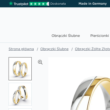
Made in Germany
Doskonała
Obrączki Ślubne
Pierścionk
Strona główna
Obrączki Ślubne
Obrączki Żółte Złot
Przejdź
na
koniec
galerii