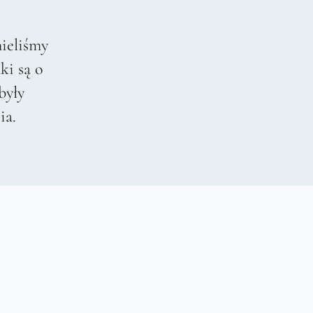
ieliśmy
ki są o
były
ia.