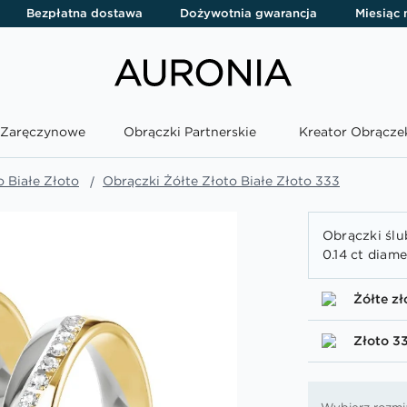
Bezpłatna dostawa
Dożywotnia gwarancja
Miesiąc
i Zaręczynowe
Obrączki Partnerskie
Kreator Obrącze
o Białe Złoto
Obrączki Żółte Złoto Białe Złoto 333
Obrączki ślu
0.14 ct diam
Żółte zł
Złoto 3