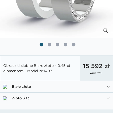
Przejdź
na
15 592 zł
Obrączki ślubne Białe złoto - 0.45 ct
początek
diamentem - Model N°1407
Zaw. VAT
galerii
Białe złoto
Złoto 333