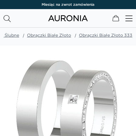
Miesiąc na zwrot zamówienia
Mój kos
ki Ślubne
Obrączki Białe Złoto
Obrączki Białe Złoto 333
Przejdź
na
koniec
galerii